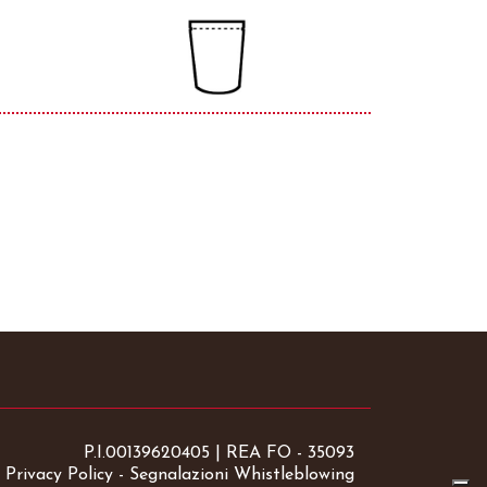
P.I.00139620405 | REA FO - 35093
-
Privacy Policy
-
Segnalazioni Whistleblowing